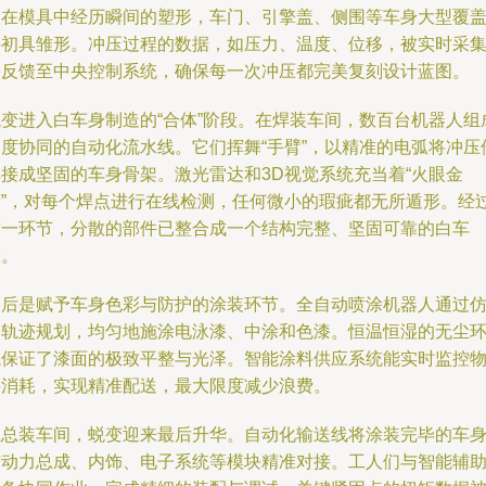
板在模具中经历瞬间的塑形，车门、引擎盖、侧围等车身大型覆
件初具雏形。冲压过程的数据，如压力、温度、位移，被实时采
并反馈至中央控制系统，确保每一次冲压都完美复刻设计蓝图。
蜕变进入白车身制造的“合体”阶段。在焊装车间，数百台机器人组
高度协同的自动化流水线。它们挥舞“手臂”，以精准的电弧将冲压
焊接成坚固的车身骨架。激光雷达和3D视觉系统充当着“火眼金
睛”，对每个焊点进行在线检测，任何微小的瑕疵都无所遁形。经
这一环节，分散的部件已整合成一个结构完整、坚固可靠的白车
身。
而后是赋予车身色彩与防护的涂装环节。全自动喷涂机器人通过
形轨迹规划，均匀地施涂电泳漆、中涂和色漆。恒温恒湿的无尘
境保证了漆面的极致平整与光泽。智能涂料供应系统能实时监控
料消耗，实现精准配送，最大限度减少浪费。
在总装车间，蜕变迎来最后升华。自动化输送线将涂装完毕的车
与动力总成、内饰、电子系统等模块精准对接。工人们与智能辅