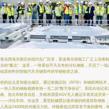
在青岛西海岸新区的现代化厂区里，星途青岛智能工厂正上演着
造业的“魔法”。这里，一块看似平凡无奇的冷轧钢板，开启了一场
基础原材料到智能汽车关键部件的华丽蜕变之旅。
旅程的起点是智能仓储区。通过射频识别（RFID）和物联网技术
每一块入库的钢板都拥有独一无二的“数字身份证”。系统自动记录
规格、批次和材质信息，并精准调度AGV无人搬运车将其送至第
站——冲压车间。在这里，重型机械臂以毫米级的精度抓取钢板
送入高达2400吨的伺服压力机。伴随着低沉而富有节奏的轰鸣，