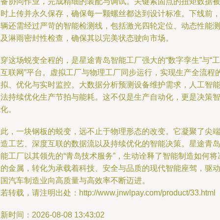
设备协同作业，完成精细的装配与调试。关键紧固点的扭矩数据
实时上传并永久保存，确保每一颗螺丝都达到设计标准。下线前
车辆还需经过严苛的智能检测线，包括激光四轮定位、动态性能
试及淋雨密封性检查，确保其以完美状态驶向市场。
穿这场蜕变全程的，是星途青岛智能工厂强大的“数字孪生”与“工
业互联网”平台。虚拟工厂与物理工厂同步运行，实现生产全流程
模拟、优化与实时监控。大数据分析预测设备维护需求，人工智
算法持续优化生产节拍与能耗。这不仅是生产自动化，更是决策
能化。
因此，一块钢板的蜕变，远不止于物理形态的改变。它凝聚了尖
制造工艺、深度互联的数据流以及持续优化的智能决策。星途青
智能工厂以其领先的“青岛技术服务”，生动诠释了智能制造如何将
冷的金属，转化为承载着科技、安全与品质的现代智能座驾，驱
中国汽车制造业向高质量与高效率不断迈进。
若转载，请注明出处：http://www.jnwlpay.com/product/33.html
新时间：2026-08-08 13:43:02